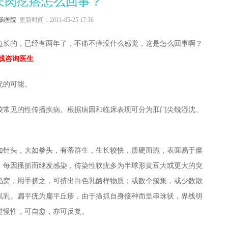
长肉疙瘩怎么回事？
肠医院
更新时间：2011-05-25 17:36
边长的，已经有两年了，不痛不痒没什么感觉，这是怎么回事啊？
在线咨询医生
疣的可能。
较常见的性传播疾病。根据病因和临床表现可分为肛门尖锐湿沈、
如针头，大如拳头，有蒂群生，生长较快，质硬而脆，表面易于糜
，每因搔抓而继发感染，传染性软疣多为半球形黄豆大或更大的突
陷窝，用手挤之，可挤出白色乳酪样物质；或数个簇集，或少数散
鼠乳。扁平疣为扁平丘疹，由于搔抓自身接种而呈串珠状，界线明
过慢性，可自愈，亦可反复。