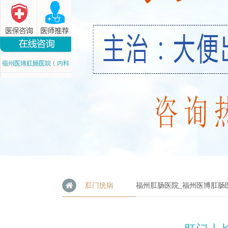
肛门疣病
福州肛肠医院_福州医博肛肠