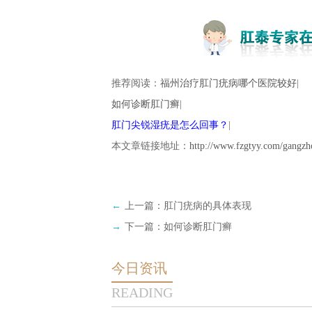
推荐阅读：
福州治疗肛门疣病哪个医院较好
|
如何诊断肛门癣
|
肛门尖锐湿疣是怎么回事？
|
本文章链接地址：
http://www.fzgtyy.com/gangzh
←
上一篇：
肛门疣病的具体表现
→
下一篇：
如何诊断肛门癣
今日资讯
READING