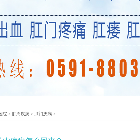
医院
>
肛周疾病
>
肛门疣病
>