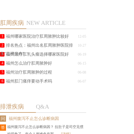
肛周疾病
NEW ARTICLE
1
福州哪家医院治疗肛周脓肿比较好
12-05
2
排名热点：福州出名肛周脓肿医院排
10-27
名“总榜发布”
3
福州治疗肛乳头瘤选择哪家医院好
06-19
4
福州怎么治疗肛周脓肿好
06-15
5
福州治疗肛周脓肿的过程
06-08
6
福州肛门瘙痒要动手术吗
06-07
排泄疾病
Q&A
问
福州腹泻不止怎么诊断病因
福州腹泻不止怎么诊断病因？ 拉肚子是司空见惯
答