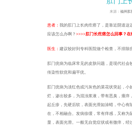
肛门上
来源：
福州肛
患者：
我的肛门上长肉疙瘩了，是靠近阴道这
应该怎么办啊？
>>>>肛门长疙瘩怎么回事？
医生：
建议较好到专科医院做个检查，不排除
肛门疣病为临床常见的皮肤问题，是现代社会
传染性软疣和扁平疣。
肛门疣病为淡红色或污灰色的菜花状突起，小
烂，渗出较多，为混浊浆液，带有恶臭，瘙痒
起丘疹，先硬后软，表面光滑如涂蜡，中心有
在，不相融合。发病徐缓，常有痒感，又称为
显，表面光滑。一般无自觉症状或有微痒，经