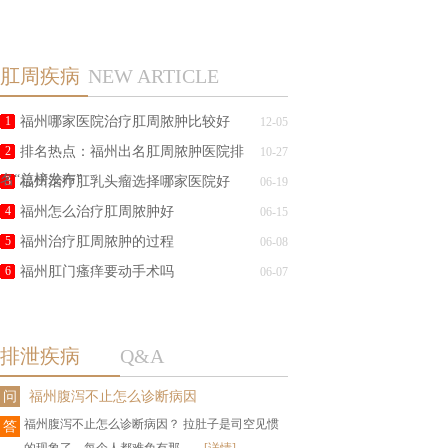
肛周疾病
NEW ARTICLE
1
福州哪家医院治疗肛周脓肿比较好
12-05
2
排名热点：福州出名肛周脓肿医院排
10-27
名“总榜发布”
3
福州治疗肛乳头瘤选择哪家医院好
06-19
4
福州怎么治疗肛周脓肿好
06-15
5
福州治疗肛周脓肿的过程
06-08
6
福州肛门瘙痒要动手术吗
06-07
排泄疾病
Q&A
问
福州腹泻不止怎么诊断病因
福州腹泻不止怎么诊断病因？ 拉肚子是司空见惯
答