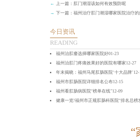
←
上一篇：
肛门潮湿该如何有效预防呢
→
下一篇：
福州治疗肛门潮湿哪家医院治疗的
今日资讯
READING
福州治肛瘘选择哪家医院好
01-23
福州治肛门疼痛效果好的医院有哪家
12-27
年末揭晓：福州马尾肛肠医院‘十大品牌’
12-
福州市肛肠医院详细排名公布
12-15
福州看肛肠病医院“榜单在线”
12-09
健康一览!福州市正规肛肠科医院“排名总榜
06