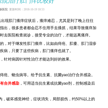
医院治疗肛门痒比较好
肠医院
更新时间：2018-10-19 18:53
民出现肛门瘙痒症状后，瘙痒难忍，尤其是到了晚上往往
指出，很多患者都会忍不住用手去搔抓，结果导致瘙痒加
时去医院检查就诊，接受专业的治疗，才能远离瘙痒。
的，对于继发性肛门瘙痒，比如由痔疮、肛瘘、肛门湿疹
疾病，只要了这些疾病，肛门瘙痒也就了。
，针对病因针对性治疗才能达到好的效果。
痔疮、蛲虫病等。给予抗生素、抗菌yao治疗合并感染。
有合并感染
，可用适当抗生素或抗菌yao剂，控制感染后
皮内，破坏感觉神经，症状消失，局部损伤，约50%以上的