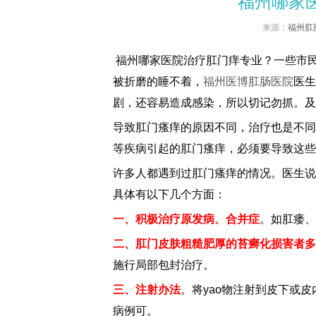
福州哪家
来源：
福州肛
福州哪家医院治疗肛门痒专业？一些市
被折磨的睡不着，
福州医博肛肠医院
医生
剧，还容易造成感染，所以切记勿抓。及
导致肛门瘙痒的原因不同，治疗也是不同
等疾病引起的肛门瘙痒，必须要导致这些
许多人都遇到过肛门瘙痒的情况。医生说
具体有以下几个方面：
一、积极治疗原发病、合并症
。如肛瘘、
二、肛门皮肤粗糙肥厚的苔癣化损害者多
施行局部包封治疗。
三、注射办法
。将yao物注射到皮下或
病例可。