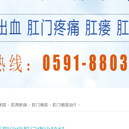
医院
>
肛周疾病
>
肛门潮湿
>
肛门潮湿治疗
>