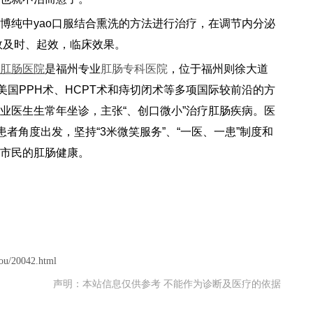
博纯中yao口服结合熏洗的方法进行治疗，在调节内分泌
o效及时、起效，临床效果。
肛肠医院
是福州专业
肛肠专科医院
，位于福州则徐大道
美国PPH术、HCPT术和痔切闭术等多项国际较前沿的方
业医生生常年坐诊，主张“、创口微小”治疗肛肠疾病。医
患者角度出发，坚持“3米微笑服务”、“一医、一患”制度和
市民的肛肠健康。
ou/20042.html
声明：本站信息仅供参考 不能作为诊断及医疗的依据