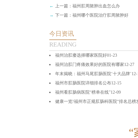
←
上一篇：
福州肛周脓肿出血怎么办
→
下一篇：
福州哪个医院治疗肛周脓肿好
今日资讯
READING
福州治肛瘘选择哪家医院好
01-23
福州治肛门疼痛效果好的医院有哪家
12-27
年末揭晓：福州马尾肛肠医院‘十大品牌’
12-
福州市肛肠医院详细排名公布
12-15
福州看肛肠病医院“榜单在线”
12-09
健康一览!福州市正规肛肠科医院“排名总榜
06