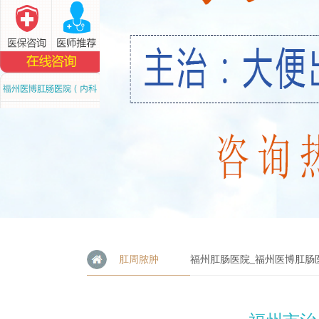
肛周脓肿
福州肛肠医院_福州医博肛肠