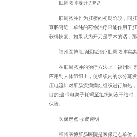
肛周脓肿要开刀吗?
肛周脓肿作为肛瘘的初期阶段，同肛瘘
直肠附近，单纯的药物治疗只能作用于肛
获得恢复。如果认为开刀是手术的话，那
福州医博肛肠医院治疗肛周脓肿实惠的
在肛周脓肿的治疗方法上，福州医博肛
应用到人体组织上，使组织内的水分蒸发
压电流针对肛肠疾病病灶组织进行加热，
目的;当带电离子耗竭至组织间液干结时
保险。
医保定点 收费透明
福州医博肛肠医院是医保定点单位，只