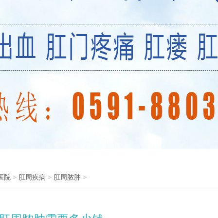
医院
>
肛周疾病
>
肛周脓肿
>