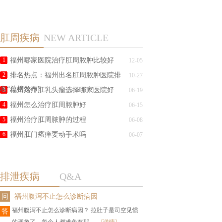
肛周疾病
NEW ARTICLE
1
福州哪家医院治疗肛周脓肿比较好
12-05
2
排名热点：福州出名肛周脓肿医院排
10-27
名“总榜发布”
3
福州治疗肛乳头瘤选择哪家医院好
06-19
4
福州怎么治疗肛周脓肿好
06-15
5
福州治疗肛周脓肿的过程
06-08
6
福州肛门瘙痒要动手术吗
06-07
排泄疾病
Q&A
问
福州腹泻不止怎么诊断病因
福州腹泻不止怎么诊断病因？ 拉肚子是司空见惯
答