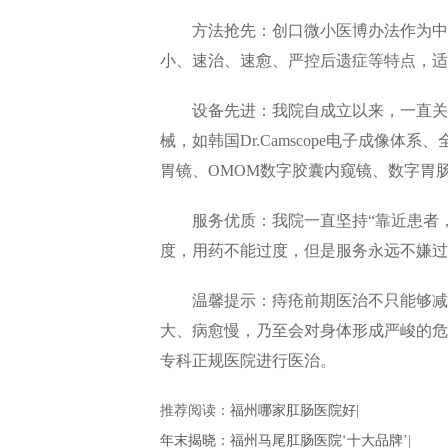
方法抢先：创口微小医博办法作为中西
小、速治、速愈、严控后遗症等特点，适
设备先进：我院自成立以来，一直关注
械，如韩国Dr.Camscope电子成像体
胃镜、OMOM数字胶囊内窥镜、数字胃
服务优质：我院一直坚持“靠近患者，
度，用药不能过度，但是服务永远不嫌过
温馨提示：痔疮前期医治不只能够减轻
大、病愈慢，乃至会对身体形成严峻的危
专科正规医院进行医治。
推荐阅读：
福州哪家肛肠医院好
|
年末揭晓：福州马尾肛肠医院‘十大品牌’
|