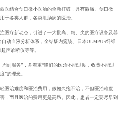
医结合创口微小医治的全新打破，具有微痛、创口微
用于各类人群，各类肛肠病的医治。
医疗新动态，引进了一大批高、精、尖的医疗设备及器
系、全自动血液分析体系，全结肠内窥镜、日本OLMPUS纤维
肠超声诊断仪等等。
周到服务”，并着重“咱们的医治不能过度，收费不能过
度”的理念。
医治难度和医治费用，假如久拖不治，不但医治难度
害，而且医治的费用更是高昂。因此，患者一定要尽早到