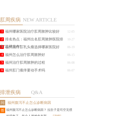
肛周疾病
NEW ARTICLE
1
福州哪家医院治疗肛周脓肿比较好
12-05
2
排名热点：福州出名肛周脓肿医院排
10-27
名“总榜发布”
3
福州治疗肛乳头瘤选择哪家医院好
06-19
4
福州怎么治疗肛周脓肿好
06-15
5
福州治疗肛周脓肿的过程
06-08
6
福州肛门瘙痒要动手术吗
06-07
排泄疾病
Q&A
问
福州腹泻不止怎么诊断病因
福州腹泻不止怎么诊断病因？ 拉肚子是司空见惯
答