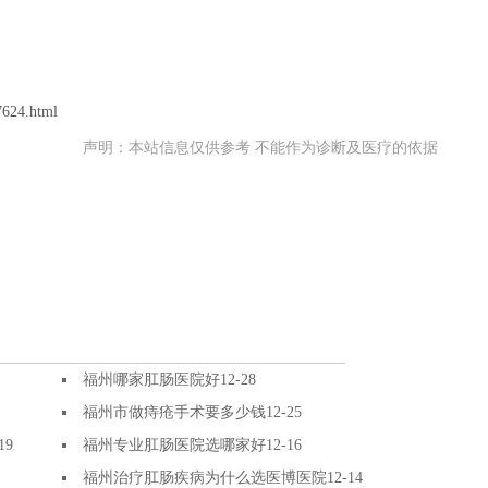
7624.html
声明：本站信息仅供参考 不能作为诊断及医疗的依据
福州哪家肛肠医院好
12-28
福州市做痔疮手术要多少钱
12-25
19
福州专业肛肠医院选哪家好
12-16
福州治疗肛肠疾病为什么选医博医院
12-14