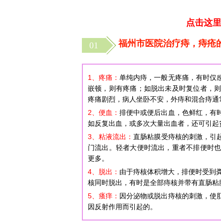
点击这里
福州市医院治疗痔，痔疮
01
1、
疼痛
：
单纯内痔，一般无疼痛，有时仅
嵌顿，则有疼痛；如脱出未及时复位者，
疼痛剧烈，病人坐卧不安，外痔和混合痔通
2、
便血
：
排便中或便后出血，色鲜红，有
如反复出血，或多次大量出血者，还可引起
3、
粘液流出
：
直肠粘膜受痔核的刺激，引
门流出。轻者大便时流出，重者不排便时
更多。
4、
脱出
：
由于痔核体积增大，排便时受到粪
核同时脱出，有时是全部痔核并带有直肠粘
5、
瘙痒
：
因分泌物或脱出痔核的刺激，使
因反射作用而引起的。