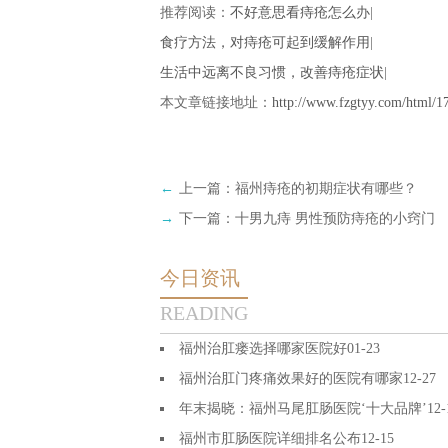
推荐阅读：
不好意思看痔疮怎么办
|
食疗方法，对痔疮可起到缓解作用
|
生活中远离不良习惯，改善痔疮症状
|
本文章链接地址：
http://www.fzgtyy.com/html/1
←
上一篇：
福州痔疮的初期症状有哪些？
→
下一篇：
十男九痔 男性预防痔疮的小窍门
今日资讯
READING
福州治肛瘘选择哪家医院好
01-23
福州治肛门疼痛效果好的医院有哪家
12-27
年末揭晓：福州马尾肛肠医院‘十大品牌’
12-
福州市肛肠医院详细排名公布
12-15