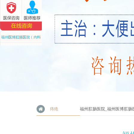
痔疮
福州肛肠医院_福州医博肛肠