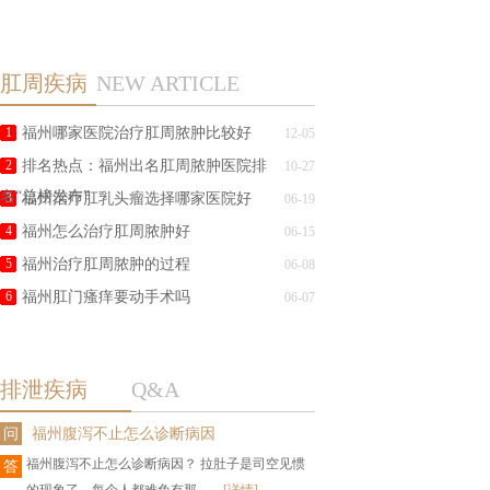
肛周疾病
NEW ARTICLE
1
福州哪家医院治疗肛周脓肿比较好
12-05
2
排名热点：福州出名肛周脓肿医院排
10-27
名“总榜发布”
3
福州治疗肛乳头瘤选择哪家医院好
06-19
4
福州怎么治疗肛周脓肿好
06-15
5
福州治疗肛周脓肿的过程
06-08
6
福州肛门瘙痒要动手术吗
06-07
排泄疾病
Q&A
问
福州腹泻不止怎么诊断病因
福州腹泻不止怎么诊断病因？ 拉肚子是司空见惯
答