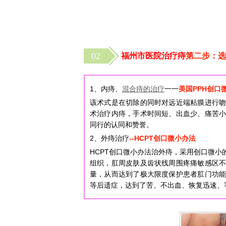
02
福州市医院治疗痔
第二步：选
1、内痔、
混合痔的治疗
一一
美国PPH创口
该术式是在切除的同时对远近端粘膜进行
术治疗内痔，手术时间短、出血少、痛苦
同行的认同和赞誉。
2、外痔治疗
--HCPT创口微小办法
HCPT创口微小办法治外痔，采用创口微
组织，肛周皮肤及齿状线周围疼痛敏感区
量，从而达到了极大限度保护患者肛门功
等后遗症，达到了苦、不出血、恢复迅速、