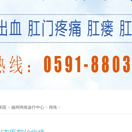
医院
>
福州痔疮诊疗中心
>
痔疮
>