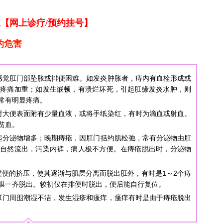
【网上诊疗/预约挂号】
的危害
感觉肛门部坠胀或排便困难。如发炎肿胀者，痔内有血栓形成或
则疼痛加重；如发生嵌顿，有溃烂坏死，引起肛缘发炎水肿，则
常有明显疼痛。
时大便表面附有少量血液，或将手纸染红，有时为滴血或射血。
贫血。
起分泌物增多；晚期痔疮，因肛门括约肌松弛，常有分泌物由肛
也自然流出，污染内裤，病人极不方便。在痔疮脱出时，分泌物
便的挤压，使其逐渐与肌层分离而脱出肛外，有时是1～2个痔
膜一齐脱出。较初仅在排便时脱出，便后能自行复位。
肛门周围潮湿不洁，发生湿疹和瘙痒，瘙痒有时是由于痔疮脱出