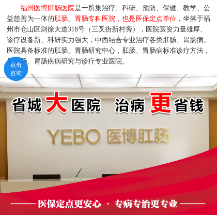
福州医博肛肠医院
是一所集治疗、科研、预防、保健、教学、公
益慈善为一体的
肛肠、胃肠专科医院，也是医保定点单位
，坐落于福
州市仓山区则徐大道318号（三叉街新村旁），医院医资力量雄厚、
诊疗设备新、科研实力强大，中西结合专业治疗各类肛肠、胃肠病。
医院具备标准的肛肠、胃肠研究中心，肛肠、胃肠病标准诊疗方法，
是肛肠、胃肠疾病研究与诊疗专业医院。
点击
点击
咨询
咨询