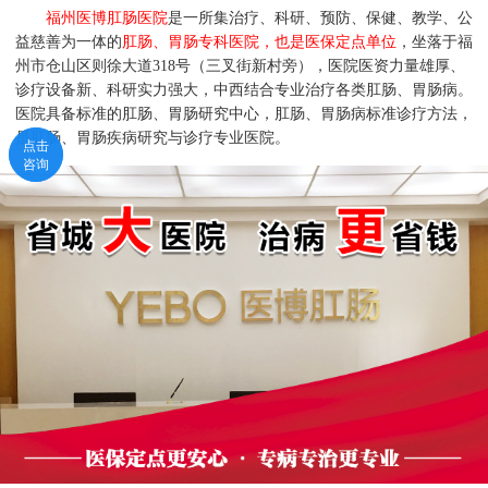
福州医博肛肠医院
是一所集治疗、科研、预防、保健、教学、公
益慈善为一体的
肛肠、胃肠专科医院，也是医保定点单位
，坐落于福
州市仓山区则徐大道318号（三叉街新村旁），医院医资力量雄厚、
诊疗设备新、科研实力强大，中西结合专业治疗各类肛肠、胃肠病。
医院具备标准的肛肠、胃肠研究中心，肛肠、胃肠病标准诊疗方法，
是肛肠、胃肠疾病研究与诊疗专业医院。
点击
点击
咨询
咨询