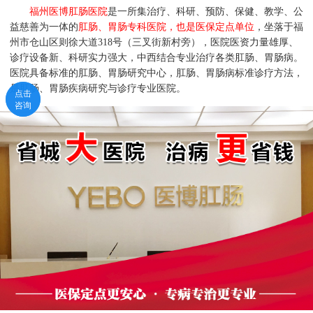
福州医博肛肠医院
是一所集治疗、科研、预防、保健、教学、公
益慈善为一体的
肛肠、胃肠专科医院，也是医保定点单位
，坐落于福
州市仓山区则徐大道318号（三叉街新村旁），医院医资力量雄厚、
诊疗设备新、科研实力强大，中西结合专业治疗各类肛肠、胃肠病。
医院具备标准的肛肠、胃肠研究中心，肛肠、胃肠病标准诊疗方法，
是肛肠、胃肠疾病研究与诊疗专业医院。
点击
点击
咨询
咨询