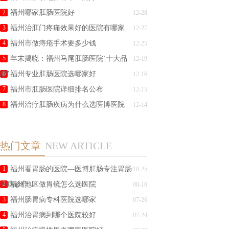
2
福州哪家肛肠医院好
12-28
3
福州治肛门疼痛效果好的医院有哪家
12-27
4
福州市做痔疮手术要多少钱
12-25
5
年末揭晓：福州马尾肛肠医院‘十大品
12-19
牌’
6
福州专业肛肠医院选哪家好
12-16
7
福州市肛肠医院详细排名公布
12-15
8
福州治疗肛肠疾病为什么选医博医院
12-14
热门文章
NEW ARTICLE
1
福州看胃肠的医院—医博肛肠专注胃肠
10-25
疾病诊疗
2
福州地区做胃镜怎么选医院
08-10
3
福州肠胃病专科医院选哪家
07-26
4
福州治胃病到哪个医院较好
07-24