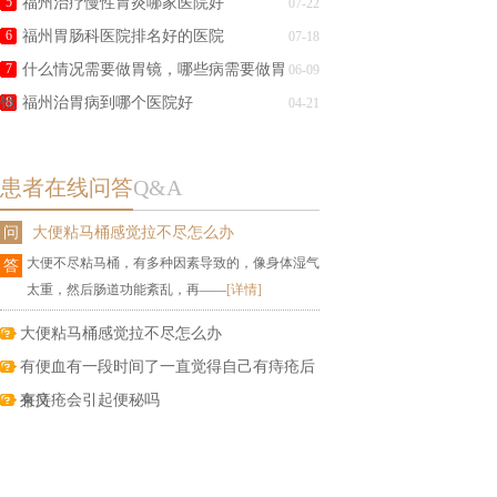
5
福州治疗慢性胃炎哪家医院好
07-22
6
福州胃肠科医院排名好的医院
07-18
7
什么情况需要做胃镜，哪些病需要做胃
06-09
镜
8
福州治胃病到哪个医院好
04-21
患者在线问答
Q&A
问
大便粘马桶感觉拉不尽怎么办
大便不尽粘马桶，有多种因素导致的，像身体湿气
答
太重，然后肠道功能紊乱，再——
[详情]
大便粘马桶感觉拉不尽怎么办
有便血有一段时间了一直觉得自己有痔疮后
有痔疮会引起便秘吗
来又