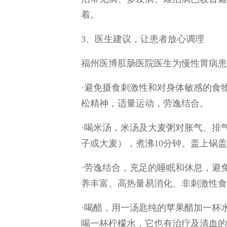
着。
3、医生建议，让患者放心调理
福州医博肛肠医院医生为慢性胃病患
·避免摄食刺激性和对身体敏感的食
松精神，适量运动，劳逸结合。
·喝米汤，米汤及大麦粥对胀气、排
子或大麦），煮沸10分钟。盖上锅盖
·劳逸结合，充足的睡眠和休息，避
养丰富、高热量易消化、非刺激性食
·喝醋，用一汤匙纯的苹果醋加一杯
喝一杯柠檬水，它也有治疗及清血的