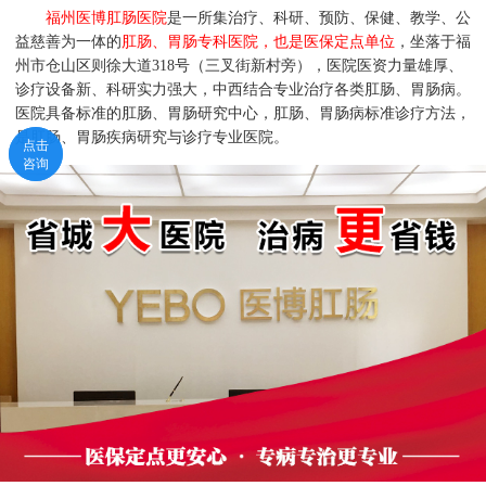
福州医博肛肠医院
是一所集治疗、科研、预防、保健、教学、公
益慈善为一体的
肛肠、胃肠专科医院，也是医保定点单位
，坐落于福
州市仓山区则徐大道318号（三叉街新村旁），医院医资力量雄厚、
诊疗设备新、科研实力强大，中西结合专业治疗各类肛肠、胃肠病。
医院具备标准的肛肠、胃肠研究中心，肛肠、胃肠病标准诊疗方法，
是肛肠、胃肠疾病研究与诊疗专业医院。
点击
点击
咨询
咨询